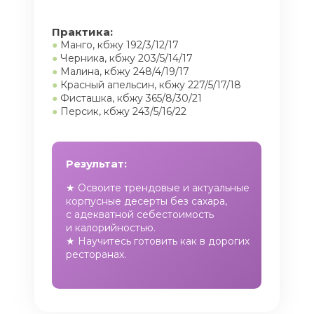
Практика:
●
Манго, кбжу 192/3/12/17
●
Черника, кбжу 203/5/14/17
●
Малина, кбжу 248/4/19/17
●
Красный апельсин, кбжу 227/5/17/18
●
Фисташка, кбжу 365/8/30/21
●
Персик, кбжу 243/5/16/22
Результат:
★ Освоите трендовые и актуальные
корпусные десерты без сахара,
с адекватной себестоимость
и калорийностью.
★ Научитесь готовить как в дорогих
ресторанах.