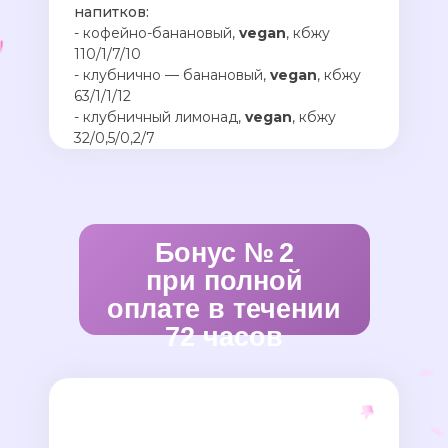
напитков:
- кофейно-банановый,
vegan
, кбжу
110/1/7/10
- клубнично — банановый,
vegan
, кбжу
63/1/1/12
- клубничный лимонад,
vegan
, кбжу
32/0,5/0,2/7
Бонус № 2
при полной
оплате в течении
72 часов