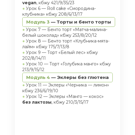
vegan
, кбжу 421/9/35/23
●
Урок 6 — Roll cake «Смородина-
клубника» кбжу 208/6/13/17
Модуль 3
— Торты и бенто торты
●
Урок 7 — Бенто торт «Матча-малина-
белый шоколад» кбжу 253/8/20/12
●
Урок 8 — Бенто торт «Клубника-мята-
лайм» кбжу 175/7/13/8
●
Урок 9 — Торт «Белый лес» кбжу
202/8/14/11
●
Урок 10 — Торт «Голубика манго» кбжу
213/9/15/12
Модуль 4
—
Эклеры без глютена
●
Урок 11 — Эклеры «Черника — лимон»
кбжу 236/6/19/10
●
Урок 12 — Эклеры «Манго — кокос»
без
лактозы
, кбжу 210/3/15/17