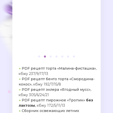
●
PDF рецепт торта «Малина-фисташка»,
кбжу 237/9/17/13
●
PDF рецепт бенто торта «Смородина-
кокос»
, кбжу 192/7/15/8
●
PDF рецепт эклера «Ягодный мусс»
,
кбжу 305/6/24/21
●
PDF рецепт пирожное «Тропик»
без
лактозы
, кбжу 172/5/11/13
●
Сборник освежающих летних