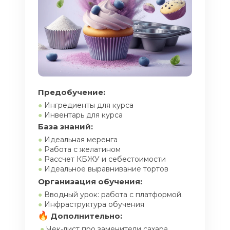
Предобучение:
●
Ингредиенты для курса
●
Инвентарь для курса
База знаний:
●
Идеальная меренга
●
Работа с желатином
●
Рассчет КБЖУ и себестоимости
●
Идеальное выравнивание тортов
Организация обучения:
●
Вводный урок: работа с платформой.
●
Инфраструктура обучения
Дополнительно:
●
Чек-лист про заменители сахара