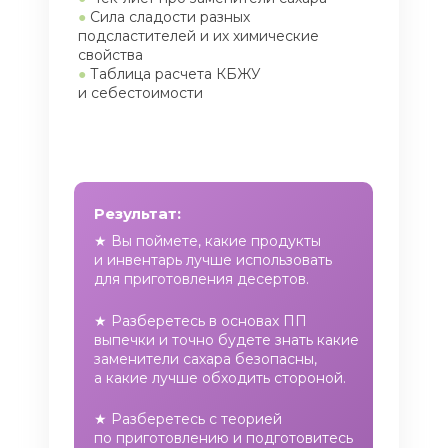
●
Сила сладости разных
подсластителей и их химические
свойства
●
Таблица расчета КБЖУ
и себестоимости
Результат:
★ Вы поймете, какие продукты
и инвентарь лучше использовать
для приготовления десертов.
★ Разберетесь в основах ПП
выпечки и точно будете знать какие
заменители сахара безопасны,
а какие лучше обходить стороной.
★ Разберетесь с теорией
по приготовлению и подготовитесь