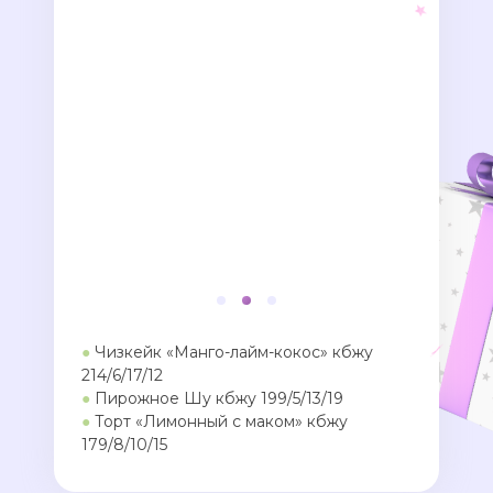
●
Чизкейк «Манго-лайм-кокос» кбжу
214/6/17/12
●
Пирожное Шу кбжу 199/5/13/19
●
Торт «Лимонный с маком» кбжу
179/8/10/15