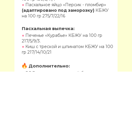
●
Пасхальное яйцо «Персик - пломбир»
(адаптировано под заморозку)
КБЖУ
на 100 гр 275/7/22/16
Пасхальная выпечка:
●
Печенье «Курабье» КБЖУ на 100 гр
217/5/9/3.
●
Киш с треской и шпинатом КБЖУ на 100
гр 217/14/10/21
Дополнительно:
●
PDF рецепт шоколадной бенто пасхи
под заморозку, кбжу
276/11/17/20
●
PDF рецепт вишневой начинки для
пасхального кролика
Результат:
На практике отработаете 10 рецептов
до идеала под присмотром опытных
кураторов - кондитеров Поймете