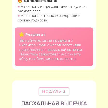
Дополнительно:
●
Чек-лист с ингредиентами на куличи
разного веса
●
Чек-лист по нюансам заморозки и
срокам годности
Результат:
Вы поймете, какие продукты и
инвентарь лучше использовать для
приготовления пасхальной выпечки.
Научитесь самостоятельно считать
кбжу и себестоимость десертов
МОДУЛЬ 2
ПАСХАЛЬНАЯ ВЫПЕЧКА