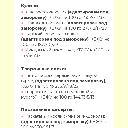
Куличи:
●
Классический кулич
(адаптирован под
заморозку)
, КБЖУ на 100 гр 250/9/11/32
●
Шоколадный кулич
(адаптирован под
заморозку)
,
КБЖУ на 100 гр 277/12/17/20
●
Царский кулич на сливках
(адаптирован под заморозку)
, КБЖУ на
100 гр 218/7/10/29
●
Миндальный панеттоне, КБЖУ на 100 гр
157/6/6/32
Творожные пасхи:
●
Бенто пасха с карамелью в глазури
гурме,
(адаптирована под заморозку)
,
КБЖУ на 100 гр 273/9/18/23
●
Творожная пасха со сгущенкой и
курагой, КБЖУ на 100 гр 144/13/5/13
Пасхальные десерты:
●
Пасхальный кролик «Чизкейк-шоколад»
(адаптирован под заморозку)
КБЖУ на
100 гр 130/5/11/7