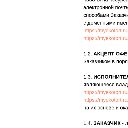
электронной почт
способами Заказч
с доменными име
https://myekotort.ru
https://myekotort.
1.2.
АКЦЕПТ ОФ
Заказчиком в поря
1.3.
ИСПОЛНИТЕ
являющееся влад
https://myekotort.r
https://myekotort.r
на их основе и о
1.4.
ЗАКАЗЧИК
- 