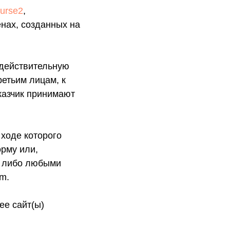
ourse2
,
нах, созданных на
действительную
етьим лицам, к
казчик принимают
 ходе которого
рму или,
, либо любыми
m.
ее сайт(ы)