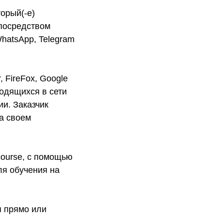
орый(-е)
 посредством
hatsApp, Telegram
r, FireFox, Google
одящихся в сети
и. Заказчик
а своем
ourse, с помощью
ля обучения на
 прямо или