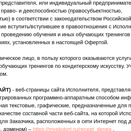
представителя, или индивидуальный предпринимат
 право- и дееспособностью (правосубъектностью,
тью) в соответствии с законодательством Российско
е вступить/вступившее в правоотношения с Исполн
о проведению обучения и иных обучающих тренингов
овиях, установленных в настоящей Офертой.
ическое лицо, в пользу которого оказываются услуг
обучающих тренингов по кондитерскому искусству. У
ом.
АЙТ)
- веб-страницы сайта Исполнителя, представл
егрированных программно-аппаратным способом ин
чая текстовые, графические, предназначенные для 
 качестве составной части веб-сайта, на которой Исп
 для Заказчика, расположенных в сети Интернет под
, доменом) –
https://myekotort.ru/recept_deneg
,