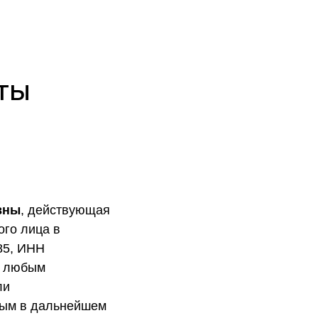
ТЫ
вны
, действующая
ого лица в
85, ИНН
с любым
ли
мым в дальнейшем