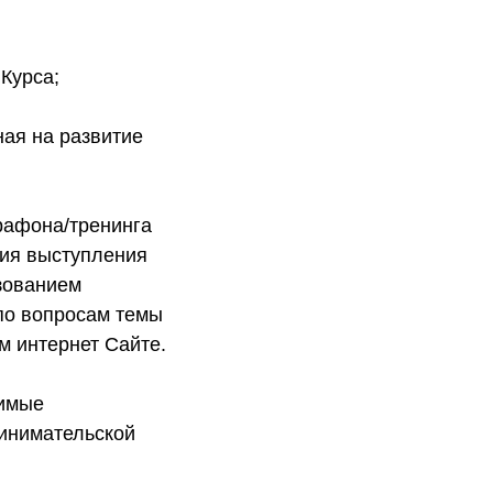
Курса;
ая на развитие
рафона/тренинга
ция выступления
зованием
по вопросам темы
м интернет Сайте.
димые
ринимательской