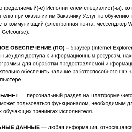
пределяемый(-е) Исполнителем специалист(-ы), кот
телю при оказании им Заказчику Услуг по обучению
ств коммуникаций (электронная почта, мессенджер W
 Getcourse)
.
ОЕ ОБЕСПЕЧЕНИЕ (ПО)
– браузер (Internet Explore
чные) для доступа к информационным ресурсам, нах
рограммы для обработки предоставляемой информаци
оятельно обеспечить наличие работоспособного ПО н
пьютере.
АБИНЕТ
— персональный раздел на Платформе Getc
к может пользоваться функционалом, необходимым д
ых обучающих тренингах Исполнителя.
ЬНЫЕ ДАННЫЕ
— любая информация, относящаяся