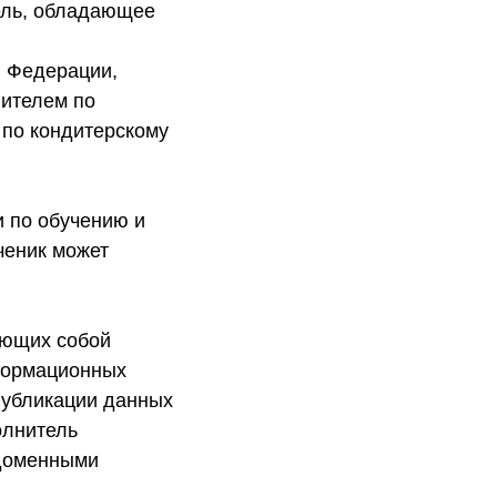
ель, обладающее
й Федерации,
ителем по
 по кондитерскому
и по обучению и
ченик может
яющих собой
формационных
публикации данных
олнитель
 доменными