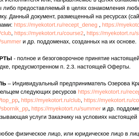
ы либо предоставляемый в целях ознакомления люб
ику. Данный документ, размещенный на ресурсах (са
нами:
https://myekotort.ru/recept_deneg
,
https://myekoto
/club
,
https://myekotort.ru/course2
,
https://myekotort.ru/
ru/summer
и др. поддоменах, созданных на их основе.
ЕРТЫ
- полное и безоговорочное принятие настоящ
дке, предусмотренном п. 2.3. настоящей Оферты.
ЛЬ
– Индивидуальный предприниматель Озерова Кр
ельцем следующих ресурсов
https://myekotort.ru/rec
u/top_pp
,
https://myekotort.ru/club
,
https://myekotort.ru/c
u/sbornik_pp
,
https://myekotort.ru/summer
и др. поддоме
казывающая услуги Заказчику на условиях настоящей
любое физическое лицо, или юридическое лицо в лиц