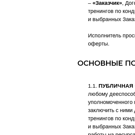
–
«Заказчик»
, До
тренингов по кон
и выбранных Зака
Исполнитель прос
оферты.
ОСНОВНЫЕ ПО
1.1.
ПУБЛИЧНАЯ
любому дееспособ
уполномоченного 
заключить с ними
тренингов по кон
и выбранных Зака
работы на ресурс