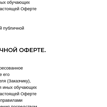
иных обучающих
 настоящей Оферте
й публичной
ЧНОЙ ОФЕРТЕ.
дресованное
е его
я (Заказчику),
ия иных обучающих
 настоящей Оферте
и правилами
ления посредством