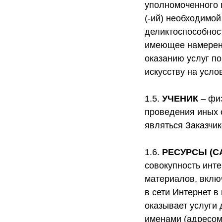
уполномоченного 
(-ий) необходимой
деликтоспособнос
имеющее намерени
оказанию услуг п
искусству на усл
1.5.
УЧЕНИК
– физ
проведения иных 
являться Заказчик
1.6.
РЕСУРСЫ (С
совокупность инт
материалов, вклю
в сети Интернет в
оказывает услуги
именами (адресом