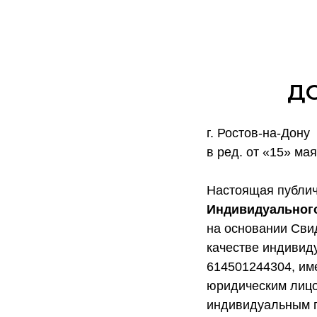
Д
г. Ростов-на-Дону
в ред. от «15» мая
Настоящая публи
Индивидуальног
на основании Сви
качестве индиви
614501244304, им
юридическим лицо
индивидуальным 