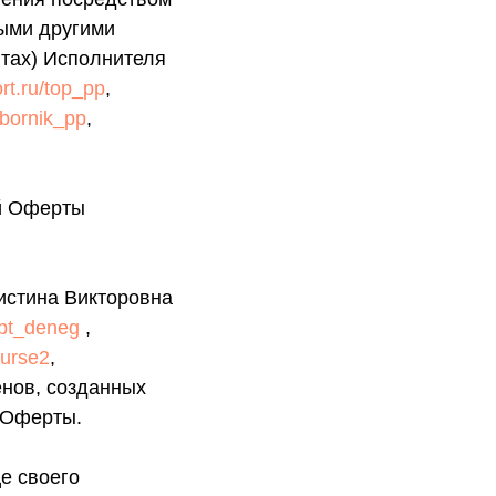
ыми другими
йтах) Исполнителя
rt.ru/top_pp
,
sbornik_pp
,
ей Оферты
истина Викторовна
ept_deneg
,
ourse2
,
нов, созданных
 Оферты.
е своего