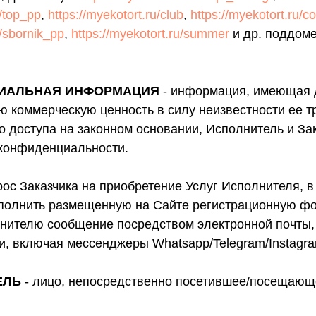
u/top_pp
,
https://myekotort.ru/club
,
https://myekotort.ru/c
u/sbornik_pp
,
https://myekotort.ru/summer
и др. поддоме
ИАЛЬНАЯ ИНФОРМАЦИЯ
- информация, имеющая 
 коммерческую ценность в силу неизвестности ее тр
о доступа на законном основании, Исполнитель и За
 конфиденциальности.
ос Заказчика на приобретение Услуг Исполнителя, в
аполнить размещенную на Сайте регистрационную фо
нителю сообщение посредством электронной почты
и, включая мессенджеры Whatsapp/Telegram/Instagra
ЕЛЬ
- лицо, непосредственно посетившее/посещающ