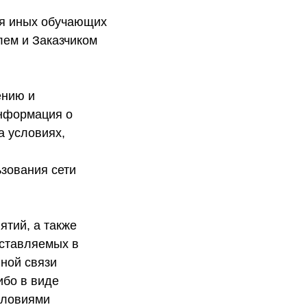
ия иных обучающих
лем и Заказчиком
ению и
информация о
а условиях,
зования сети
ятий, а также
оставляемых в
ной связи
ибо в виде
словиями